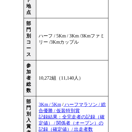
地
点
部
門
別
ハーフ / 5Km / 3Km /3Kmファミ
コ
リー /3Kmカップル
ー
ス
参
加
者
10,272組（11,140人）
総
数
部
3Km / 5Km
/
ハーフマラソン / 総
門
合優勝 / 仮装特別賞
別
記録結果：全完走者の記録（確
入
定値） / 関係者（オープン）の
賞
記録（確定値）/
出走者数