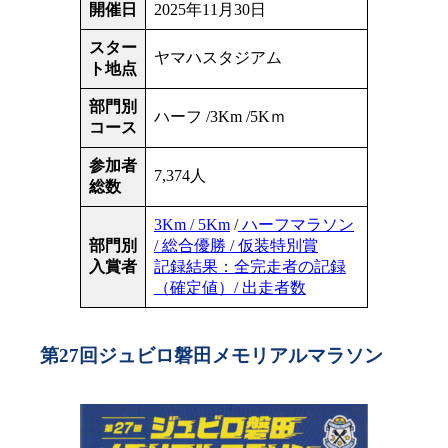
開催日
2025年11月30日
スター
ヤマハスタジアム
ト地点
部門別
ハーフ /3Km /5Kｍ
コース
参加者
7,374人
総数
3Km / 5Km
/
ハーフマラソン
部門別
/ 総合優勝 / 仮装特別賞
入賞者
記録結果：全完走者の記録
（確定値）/ 出走者数
第27回ジュビロ磐田メモリアルマラソン