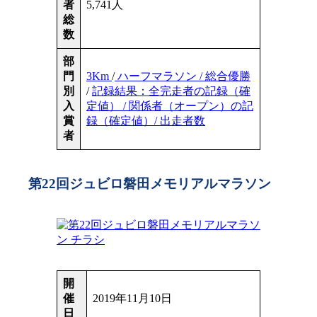
者
5,741人
総
数
部
門
3Km
/
ハーフマラソン / 総合優勝
別
/
記録結果：全完走者の記録（確
入
定値） / 関係者（オープン）の記
賞
録（確定値）/ 出走者数
者
第22回ジュビロ磐田メモリアルマラソン
開
催
2019年11月10日
日