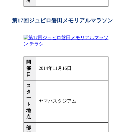
者
第17回ジュビロ磐田メモリアルマラソン
開
催
2014年11月16日
日
ス
タ
ー
ヤマハスタジアム
ト
地
点
部