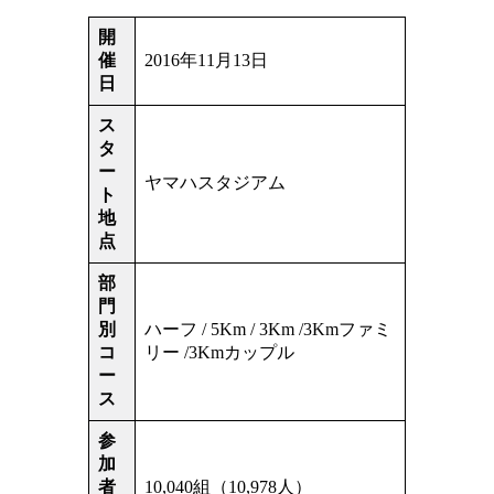
開
催
2016年11月13日
日
ス
タ
ー
ヤマハスタジアム
ト
地
点
部
門
別
ハーフ / 5Km / 3Km /3Kmファミ
コ
リー /3Kmカップル
ー
ス
参
加
者
10,040組（10,978人）