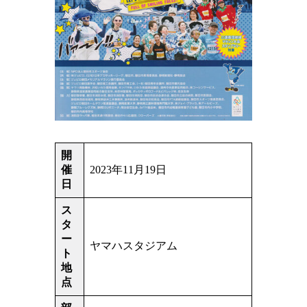
開
催
2023年11月19日
日
ス
タ
ー
ヤマハスタジアム
ト
地
点