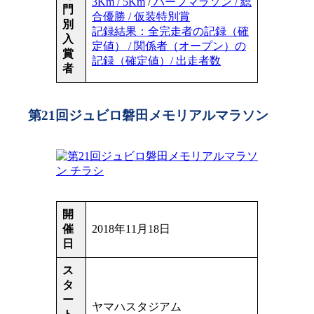
3Km / 5Km
/
ハーフマラソン / 総
門
合優勝 / 仮装特別賞
別
記録結果：全完走者の記録（確
入
定値） / 関係者（オープン）の
賞
記録（確定値）/ 出走者数
者
第21回ジュビロ磐田メモリアルマラソン
開
催
2018年11月18日
日
ス
タ
ー
ヤマハスタジアム