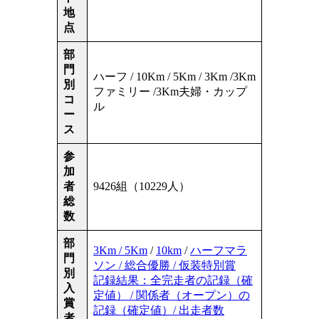
地
点
部
門
ハーフ / 10Km / 5Km / 3Km /3Km
別
ファミリー /3Km夫婦・カップ
コ
ル
ー
ス
参
加
者
9426組（10229人）
総
数
部
3Km / 5Km
/
10km
/
ハーフマラ
門
ソン / 総合優勝 / 仮装特別賞
別
記録結果：全完走者の記録（確
入
定値） / 関係者（オープン）の
賞
記録（確定値）/ 出走者数
者