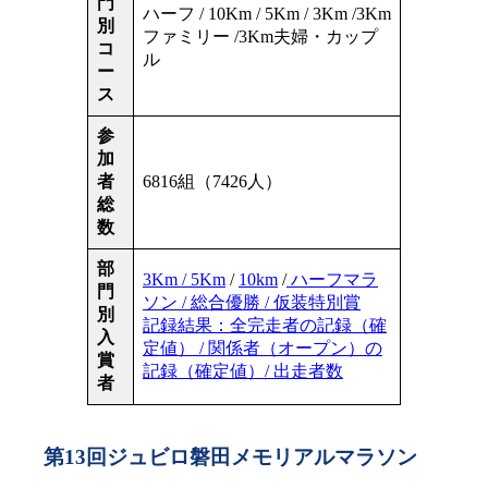
門
ハーフ / 10Km / 5Km / 3Km /3Km
別
ファミリー /3Km夫婦・カップ
コ
ル
ー
ス
参
加
者
6816組（7426人）
総
数
部
3Km / 5Km
/
10km
/
ハーフマラ
門
ソン / 総合優勝 / 仮装特別賞
別
記録結果：全完走者の記録（確
入
定値） / 関係者（オープン）の
賞
記録（確定値）/ 出走者数
者
第13回ジュビロ磐田メモリアルマラソン