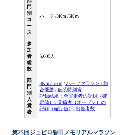
部
門
別
ハーフ /3Km /5Kｍ
コ
ー
ス
参
加
者
5,605人
総
数
部
3Km / 5Km
/
ハーフマラソン / 総
門
合優勝 / 仮装特別賞
別
記録結果：全完走者の記録（確
入
定値） / 関係者（オープン）の
賞
記録（確定値）/ 出走者数
者
第25回ジュビロ磐田メモリアルマラソン