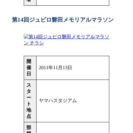
第14回ジュビロ磐田メモリアルマラソン
開
催
2011年11月13日
日
ス
タ
ー
ヤマハスタジアム
ト
地
点
部