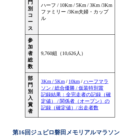
門
ハーフ / 10Km / 5Km / 3Km /3Km
別
ファミリー /3Km夫婦・カップ
コ
ル
ー
ス
参
加
者
9,760組（10,626人）
総
数
部
3Km / 5Km
/
10km
/
ハーフマラ
門
ソン / 総合優勝 / 仮装特別賞
別
記録結果：全完走者の記録（確
入
定値） / 関係者（オープン）の
賞
記録（確定値）/ 出走者数
者
第16回ジュビロ磐田メモリアルマラソン