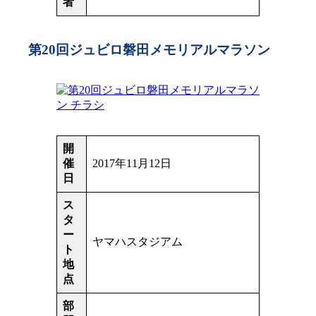
者
第20回ジュビロ磐田メモリアルマラソン
開
催
2017年11月12日
日
ス
タ
ー
ヤマハスタジアム
ト
地
点
部