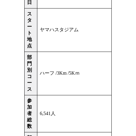
日
ス
タ
ー
ヤマハスタジアム
ト
地
点
部
門
別
ハーフ /3Km /5Kｍ
コ
ー
ス
参
加
者
6,541人
総
数