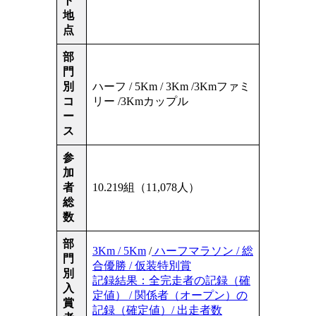
ト
地
点
部
門
別
ハーフ / 5Km / 3Km /3Kmファミ
コ
リー /3Kmカップル
ー
ス
参
加
者
10.219組（11,078人）
総
数
部
3Km / 5Km
/
ハーフマラソン / 総
門
合優勝 / 仮装特別賞
別
記録結果：全完走者の記録（確
入
定値） / 関係者（オープン）の
賞
記録（確定値）/ 出走者数