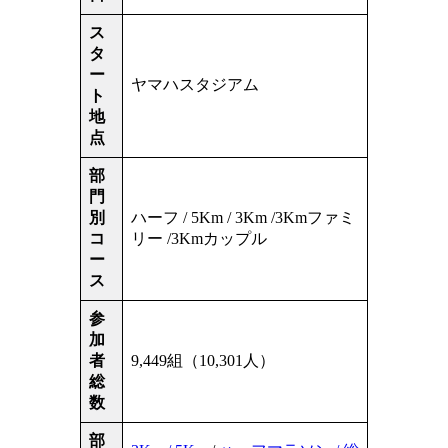
ス
タ
ー
ヤマハスタジアム
ト
地
点
部
門
別
ハーフ / 5Km / 3Km /3Kmファミ
コ
リー /3Kmカップル
ー
ス
参
加
者
9,449組（10,301人）
総
数
部