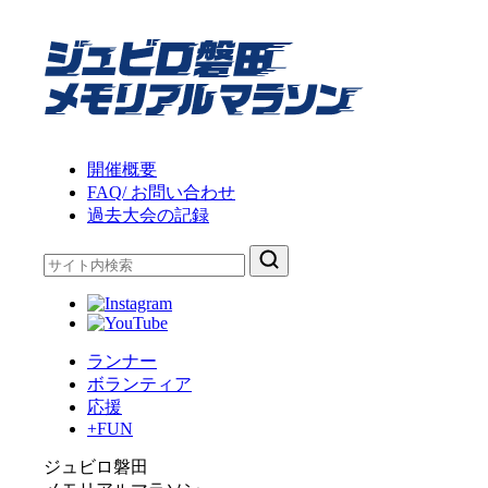
コ
第
29
ン
回
テ
ジ
ン
ュ
ツ
ビ
へ
ロ
ス
開催概要
磐
キ
FAQ/ お問い合わせ
田
ッ
過去大会の記録
メ
プ
モ
リ
ア
ル
マ
ランナー
ラ
ボランティア
ソ
応援
ン
+FUN
ジュビロ磐田