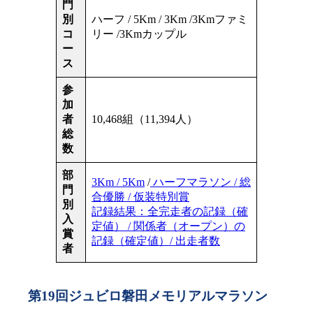
門
別
ハーフ / 5Km / 3Km /3Kmファミ
コ
リー /3Kmカップル
ー
ス
参
加
者
10,468組（11,394人）
総
数
部
3Km / 5Km
/
ハーフマラソン / 総
門
合優勝 / 仮装特別賞
別
記録結果：全完走者の記録（確
入
定値） / 関係者（オープン）の
賞
記録（確定値）/ 出走者数
者
第19回ジュビロ磐田メモリアルマラソン