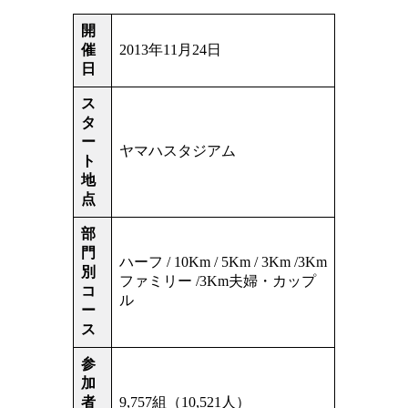
開
催
2013年11月24日
日
ス
タ
ー
ヤマハスタジアム
ト
地
点
部
門
ハーフ / 10Km / 5Km / 3Km /3Km
別
ファミリー /3Km夫婦・カップ
コ
ル
ー
ス
参
加
者
9,757組（10,521人）