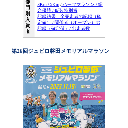
部
3Km / 5Km
/
ハーフマラソン / 総
門
合優勝 / 仮装特別賞
別
記録結果：全完走者の記録（確
入
定値） / 関係者（オープン）の
賞
記録（確定値）/ 出走者数
者
第26回ジュビロ磐田メモリアルマラソン