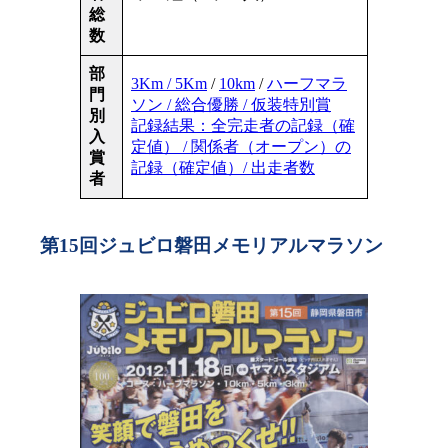
総
数
部
3Km / 5Km
/
10km
/
ハーフマラ
門
ソン / 総合優勝 / 仮装特別賞
別
記録結果：全完走者の記録（確
入
定値） / 関係者（オープン）の
賞
記録（確定値）/ 出走者数
者
第15回ジュビロ磐田メモリアルマラソン