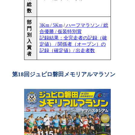
総
数
部
3Km / 5Km
/
ハーフマラソン / 総
門
合優勝 / 仮装特別賞
別
記録結果：全完走者の記録（確
入
定値） / 関係者（オープン）の
賞
記録（確定値）/ 出走者数
者
第18回ジュビロ磐田メモリアルマラソン