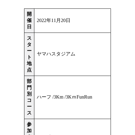
開
催
2022年11月20日
日
ス
タ
ー
ヤマハスタジアム
ト
地
点
部
門
別
ハーフ /3Km /3KｍFunRun
コ
ー
ス
参
加