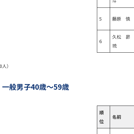
斗
5
藤原 慎
久松 昴
6
琉
70人）
 一般男子40歳～59歳
順
名前
位