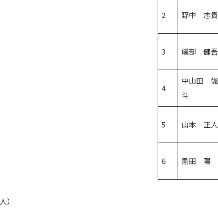
2
野中 志
3
磯部 健
中山田 
4
斗
5
山本 正
6
黒田 陽
0人）