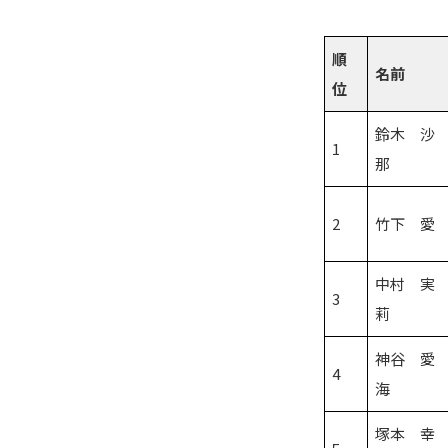
順
名前
位
鈴木 沙
1
那
2
竹下 愛
中村 実
3
莉
神谷 愛
4
海
塚本 幸