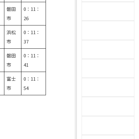
磐田
0：11：
河
市
26
浜松
0：11：
市
37
太
磐田
0：11：
市
41
富士
0：11：
生
市
54