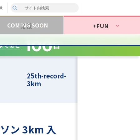
録
応援
+FUN
100
日
まであと
25th-record-
3km
ン 3km 入