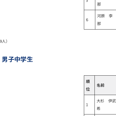
5
那
河原 李
6
那
39人）
 男子中学生
順
名前
位
大杉 伊
1
希