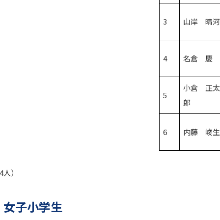
3
山岸 晴
4
名倉 慶
小倉 正
5
郎
6
内藤 峻
74人）
 女子小学生