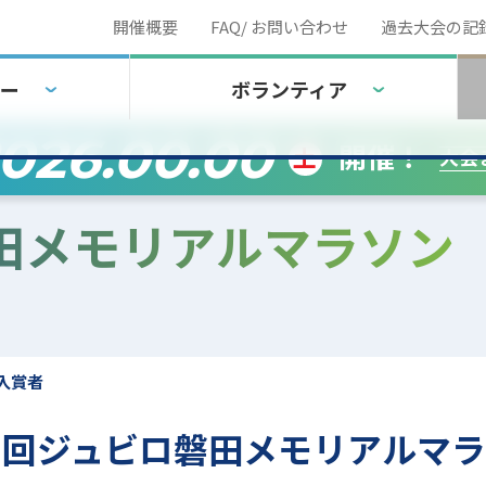
開催概要
FAQ/ お問い合わせ
過去大会の記
ー
ボランティア
026.00.00
開催！
土
大会
田メモリアルマラソン
 入賞者
5回ジュビロ磐田メモリアルマラソ