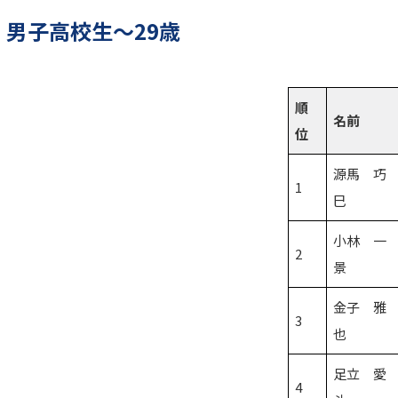
 男子高校生～29歳
順
名前
位
源馬 巧
1
巳
小林 一
2
景
金子 雅
3
也
足立 愛
4