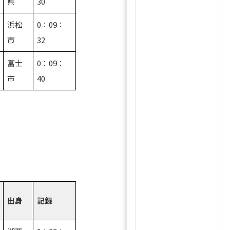
県
30
浜松
0：09：
市
32
富士
0：09：
市
40
出身
記録