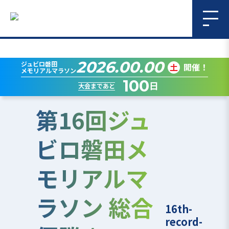
2026.00.00
ジュビロ磐田
土
開催！
メモリアルマラソン
100
日
大会まであと
第16回ジュ
ビロ磐田メ
モリアルマ
ラソン 総合
16th-
record-