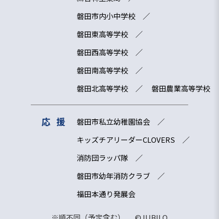
磐田市内小中学校
磐田東高等学校
磐田西高等学校
磐田南高等学校
磐田北高等学校
磐田農業高等学校
応援
磐田市私立幼稚園協会
キッズチアリーダーCLOVERS
消防団ラッパ隊
磐田市幼年消防クラブ
福田本通り発展会
※順不同（予定含む） ©JUBILO