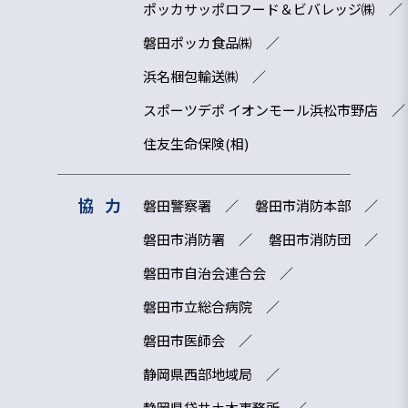
ポッカサッポロフード＆ビバレッジ㈱
磐田ポッカ食品㈱
浜名梱包輸送㈱
スポーツデポ イオンモール浜松市野店
住友生命保険(相)
協力
磐田警察署
磐田市消防本部
磐田市消防署
磐田市消防団
磐田市自治会連合会
磐田市立総合病院
磐田市医師会
静岡県西部地域局
静岡県袋井土木事務所