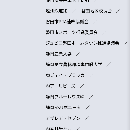
遠州鉄道㈱
磐田地区校長会
磐田市PTA連絡協議会
磐田市スポーツ推進委員会
ジュビロ磐田ホームタウン推進協議会
静岡産業大学
静岡県立農林環境専門職大学
㈱ジェイ・プラッカ
㈱アールビーズ
静岡ブルーレヴズ㈱
静岡SSUボニータ
アザレア・セブン
㈱杏林堂薬局