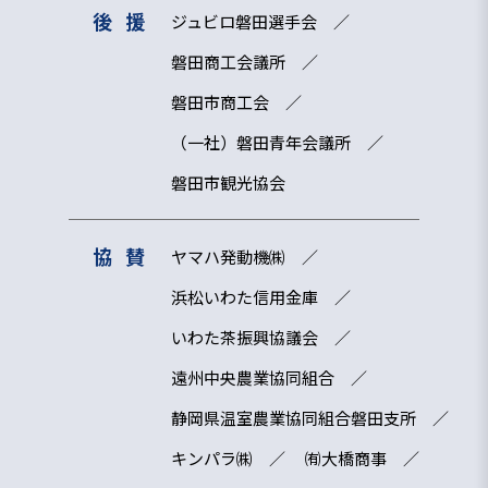
後援
ジュビロ磐田選手会
磐田商工会議所
磐田市商工会
（一社）磐田青年会議所
磐田市観光協会
協賛
ヤマハ発動機㈱
浜松いわた信用金庫
いわた茶振興協議会
遠州中央農業協同組合
静岡県温室農業協同組合磐田支所
キンパラ㈱
㈲大橋商事