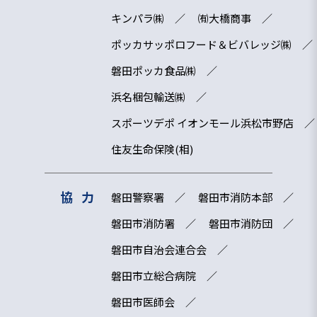
キンパラ㈱
㈲大橋商事
ポッカサッポロフード＆ビバレッジ㈱
磐田ポッカ食品㈱
浜名梱包輸送㈱
スポーツデポ イオンモール浜松市野店
住友生命保険(相)
協力
磐田警察署
磐田市消防本部
磐田市消防署
磐田市消防団
磐田市自治会連合会
磐田市立総合病院
磐田市医師会