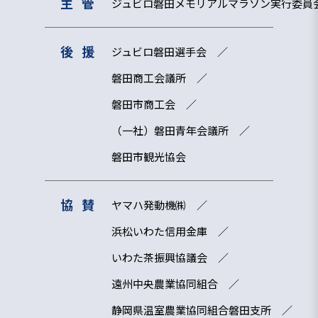
主管
ジュビロ磐田メモリアルマラソン実行委員
後援
ジュビロ磐田選手会
磐田商工会議所
磐田市商工会
（一社）磐田青年会議所
磐田市観光協会
協賛
ヤマハ発動機㈱
浜松いわた信用金庫
いわた茶振興協議会
遠州中央農業協同組合
静岡県温室農業協同組合磐田支所