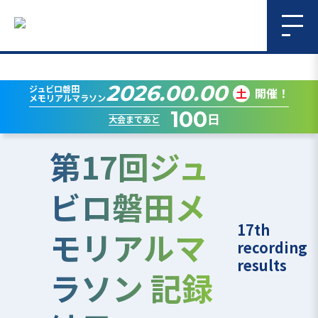
2026.00.00
ジュビロ磐田
土
開催！
メモリアルマラソン
100
日
大会まであと
第17回ジュ
ビロ磐田メ
17th
モリアルマ
recording
results
ラソン 記録