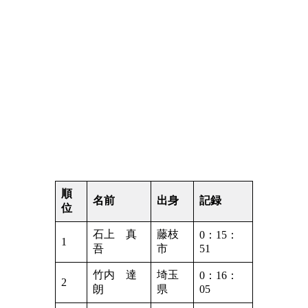
順
名前
出身
記録
位
石上 真
藤枝
0：15：
1
吾
市
51
竹内 達
埼玉
0：16：
2
朗
県
05