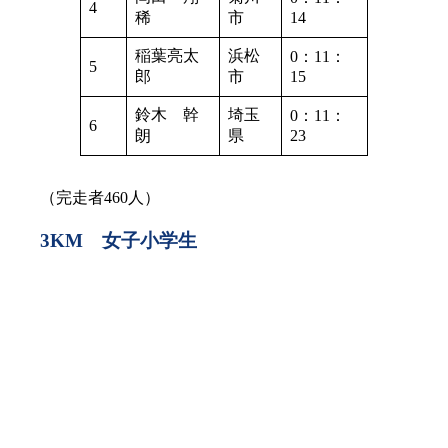
4
稀
市
14
稲葉亮太
浜松
0：11：
5
郎
市
15
鈴木 幹
埼玉
0：11：
6
朗
県
23
（完走者460人）
3KM 女子小学生