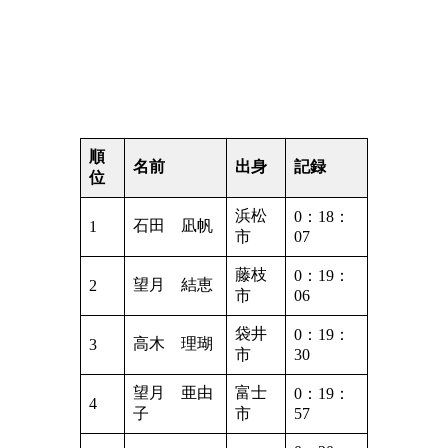
順
名前
出身
記録
位
浜松
0：18：
石田 凪帆
1
市
07
藤枝
0：19：
望月 結恵
2
市
06
袋井
0：19：
高木 理瑚
3
市
30
望月 亜由
富士
0：19：
4
子
市
57