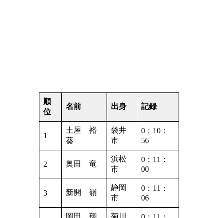
順
名前
出身
記録
位
土屋 裕
袋井
0：10：
1
葵
市
56
浜松
0：11：
奥田 竜
2
市
00
静岡
0：11：
新開 嶺
3
市
06
岡田 翔
菊川
0：11：