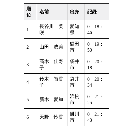
順
名前
出身
記録
位
長谷川 美
愛知
0：18：
1
咲
県
46
磐田
0：19：
山田 成美
2
市
50
髙木 佳寿
袋井
0：20：
3
子
市
18
鈴木 智香
袋井
0：20：
4
子
市
34
浜松
0：21：
新木 愛加
5
市
25
掛川
0：21：
天野 怜香
6
市
43