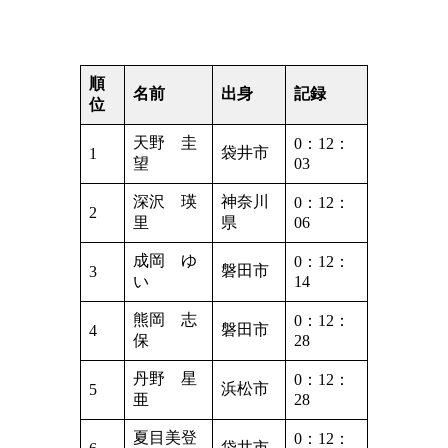
順
名前
出身
記録
位
天野 圭
0：12：
袋井市
1
望
03
深沢 瑛
神奈川
0：12：
2
里
県
06
成岡 ゆ
0：12：
磐田市
3
い
14
熊岡 志
0：12：
磐田市
4
保
28
丹野 星
0：12：
浜松市
5
亜
28
夏目美登
0：12：
袋井市