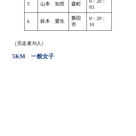
0：20：
5
山本 知世
森町
03
磐田
0：20：
鈴木 愛生
6
市
10
（完走者39人）
5KM 一般女子