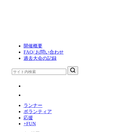
コ
第
29
ン
回
テ
ジ
ン
ュ
ツ
ビ
へ
ロ
ス
開催概要
磐
キ
FAQ/ お問い合わせ
田
ッ
過去大会の記録
メ
プ
モ
リ
ア
ル
マ
ラ
ランナー
ソ
ボランティア
ン
応援
+FUN