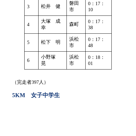
磐田
0：17：
松井 健
3
市
10
大塚 成
0：17：
森町
4
幸
38
浜松
0：17：
松下 明
5
市
48
小野塚
浜松
0：18：
6
晃
市
01
（完走者397人）
5KM 女子中学生