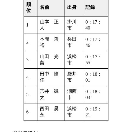
順
名前
出身
記録
位
山本 正
掛川
0：17：
1
人
市
40
本間 遥
磐田
0：17：
2
裕
市
46
山田 光
浜松
0：17：
3
留
市
55
田中 隆
袋井
0：18：
4
任
市
01
宍井 颯
湖西
0：18：
5
太
市
03
西田 昊
浜松
0：19：
6
永
市
21