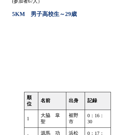
(参加者67人）
5KM 男子高校生～29歳
順
名前
出身
記録
位
大脇 皐
裾野
0：16：
1
聖
市
30
源馬 功
浜松
0：17：