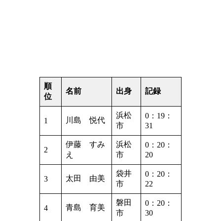
順
名前
出身
記録
位
浜松
0：19：
川島 悦代
1
市
31
伊藤 すみ
浜松
0：20：
2
え
市
20
袋井
0：20：
太田 由美
3
市
22
磐田
0：20：
青島 育美
4
市
30