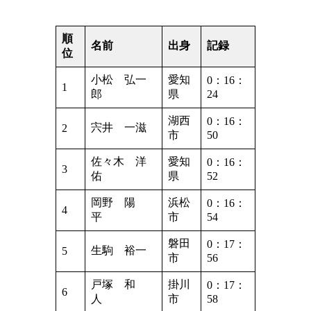
順
名前
出身
記録
位
小松 弘一
愛知
0：16：
1
郎
県
24
湖西
0：16：
宍井 一滋
2
市
50
佐々木 洋
愛知
0：16：
3
佑
県
52
岡野 陽
浜松
0：16：
4
平
市
54
磐田
0：17：
生駒 裕一
5
市
56
戸塚 和
掛川
0：17：
6
人
市
58