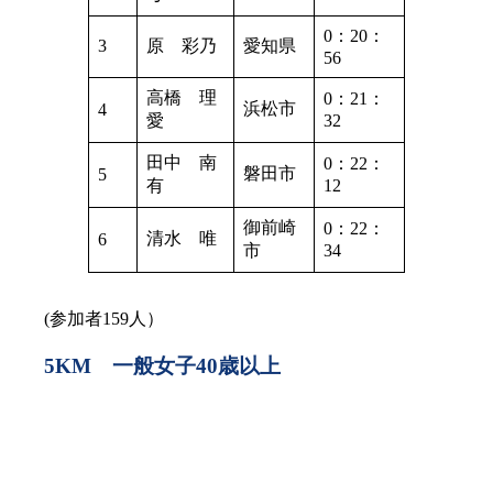
0：20：
3
原 彩乃
愛知県
56
高橋 理
0：21：
浜松市
4
愛
32
田中 南
0：22：
磐田市
5
有
12
御前崎
0：22：
清水 唯
6
市
34
(参加者159人）
5KM 一般女子40歳以上