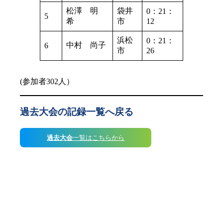
松澤 明
袋井
0：21：
5
希
市
12
浜松
0：21：
中村 尚子
6
市
26
(参加者302人）
過去大会の記録一覧へ戻る
過去大会
一覧はこちらから