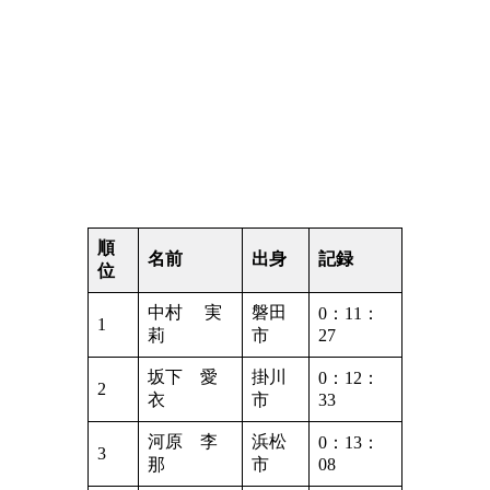
順
名前
出身
記録
位
中村 実
磐田
0：11：
1
莉
市
27
坂下 愛
掛川
0：12：
2
衣
市
33
河原 李
浜松
0：13：
3
那
市
08