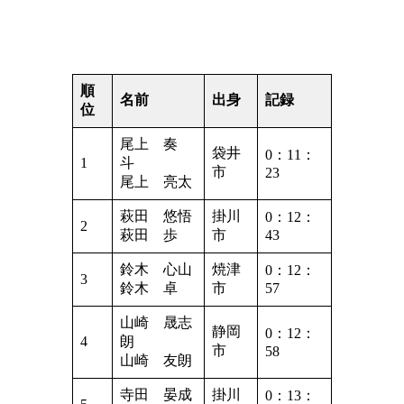
順
名前
出身
記録
位
尾上 奏
袋井
0：11：
1
斗
市
23
尾上 亮太
萩田 悠悟
掛川
0：12：
2
萩田 歩
市
43
鈴木 心山
焼津
0：12：
3
鈴木 卓
市
57
山崎 晟志
静岡
0：12：
4
朗
市
58
山崎 友朗
寺田 晏成
掛川
0：13：