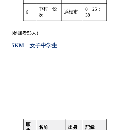
中村 悦
0：25：
浜松市
6
次
38
(参加者53人）
5KM 女子中学生
順
名前
出身
記録