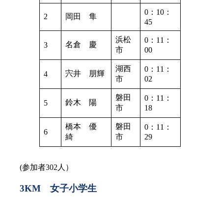
0：10：
2
岡田 隼
45
浜松
0：11：
名倉 慶
3
市
00
湖西
0：11：
宍井 朋輝
4
市
02
磐田
0：11：
鈴木 陽
5
市
18
橋本 優
磐田
0：11：
6
綺
市
29
(参加者302人）
3KM 女子小学生