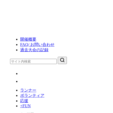
コ
第
29
ン
回
テ
ジ
ン
ュ
ツ
ビ
へ
ロ
ス
開催概要
磐
キ
FAQ/ お問い合わせ
田
ッ
過去大会の記録
メ
プ
モ
リ
ア
ル
マ
ラ
ランナー
ソ
ボランティア
ン
応援
+FUN