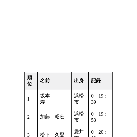
順
名前
出身
記録
位
坂本
浜松
0：19：
1
寿
市
39
浜松
0：19：
加藤 昭宏
2
市
53
袋井
0：20：
松下 久登
3