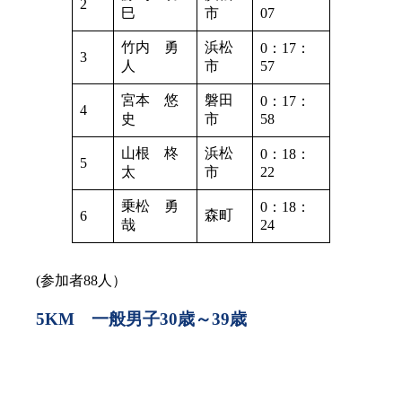
2
巳
市
07
竹内 勇
浜松
0：17：
3
人
市
57
宮本 悠
磐田
0：17：
4
史
市
58
山根 柊
浜松
0：18：
5
太
市
22
乗松 勇
0：18：
森町
6
哉
24
(参加者88人）
5KM 一般男子30歳～39歳