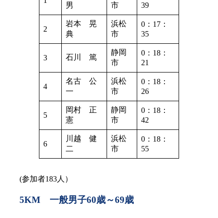
1
男
市
39
岩本 晃
浜松
0：17：
2
典
市
35
静岡
0：18：
石川 篤
3
市
21
名古 公
浜松
0：18：
4
一
市
26
岡村 正
静岡
0：18：
5
憲
市
42
川越 健
浜松
0：18：
6
二
市
55
(参加者183人）
5KM 一般男子60歳～69歳