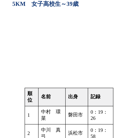
5KM 女子高校生～39歳
順
名前
出身
記録
位
中村 環
0：19：
磐田市
1
菜
26
中川 真
0：19：
浜松市
2
弓
58