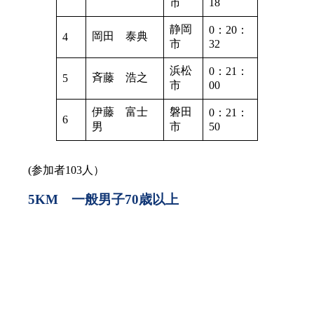
市
18
静岡
0：20：
岡田 泰典
4
市
32
浜松
0：21：
斉藤 浩之
5
市
00
伊藤 富士
磐田
0：21：
6
男
市
50
(参加者103人）
5KM 一般男子70歳以上