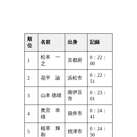
順
名前
出身
記録
位
松本 一
0：22：
京都府
1
之
00
0：22：
2
花平 諭
浜松市
51
南伊豆
0：23：
山本 徳雄
3
市
01
奥宮 幸
0：24：
袋井市
4
雄
41
植草 輝
0：24：
焼津市
5
和
50