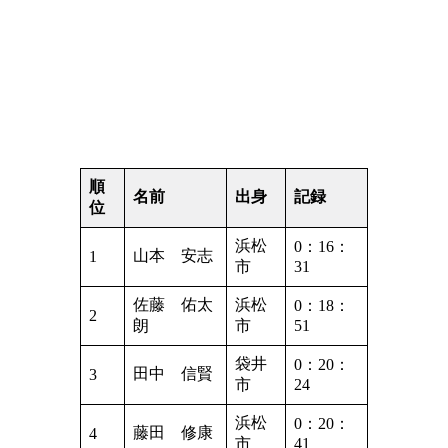
順
名前
出身
記録
位
浜松
0：16：
山本 安志
1
市
31
佐藤 佑太
浜松
0：18：
2
朗
市
51
袋井
0：20：
田中 信賢
3
市
24
浜松
0：20：
藤田 修康
4
市
41