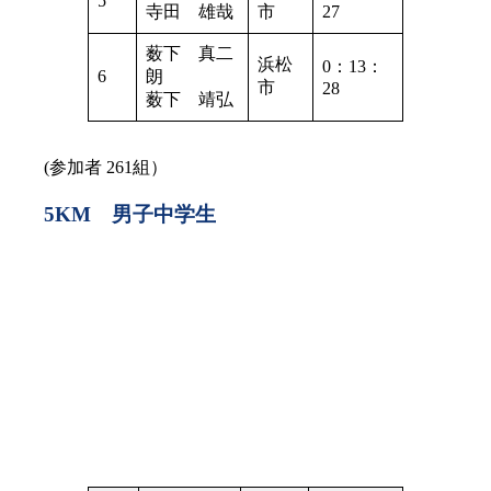
5
寺田 雄哉
市
27
薮下 真二
浜松
0：13：
6
朗
市
28
薮下 靖弘
(参加者 261組）
5KM 男子中学生